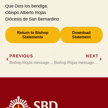
Que Dios los bendiga.
Obispo Alberto Rojas
Diócesis de San Bernardino
Return to Bishop
Download
Statements
Statement
PREVIOUS
NEXT
Bishop Rojas message of solidarity with asylum seekers
Bishop Rojas message on lifting the dispensation from Sunday Mass